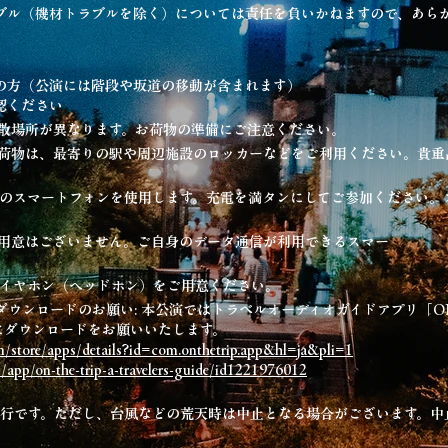
ブル（機材トラブルを除く）については責任を負いかねますので、あら
の方（公演には階段や坂道の移動が含まれます）
認ください
解散場所が異なります。お荷物の準備にご注意ください。
お荷物は、最寄りの駅や周辺施設のロッカーなどをご利用ください。貴重
様のスマートフォンを使用します。充電を満タンにしてご参加ください。
 のご用意はございません。ご自身のデータ通信が利用できるスマー
のイヤホン（ヘッドホン）をご用意ください。
事前ダウンロードのお願い: 本公演ではトラベルオーディオガイドアプリ「ON 
にダウンロードをお願いいたします。
om/store/apps/details?id=com.onthetrip.app&hl=ja&pli=1
p/app/on-the-trip-a-travelers-guide/id1221976012
天決行です。ただし、台風などの荒天時は中止となる場合がございます。