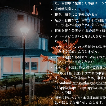
た、移動中に発生した事故やトラ
未就学児童の方
視覚、聴覚にご不安のある方
足が不自由な方、車椅子をご利用
２、快適な体験のために必ずご確
移動を伴う公演です:集合場所と
クロークはございません:大きな
たします。
スマートフォンのご準備を: お客
い方はご参加いただけません。
データ通信が必要です: Wi-Fi
トフォンをご用意ください。
イヤホンを忘れずに: 必ずご自身
「ON THE TRIP」アプリの
す。スムーズな体験のため、事前
○ Android:
https://play.google.c
○ Apple:
https://apps.apple.com/j
３、その他
雨天決行について: 本公演は雨
は SNS にてお知らせいたします。