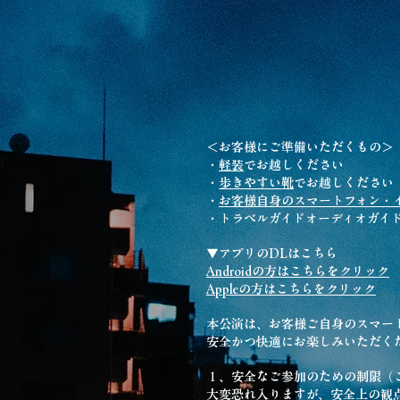
＜お客様にご準備いただくもの＞
・
軽装
でお越しください
・
歩きやすい靴
でお越しください
・
お客様自身のスマートフォン・
・トラベルガイドオーディオガイドア
▼アプリのDLはこちら
Androidの方はこちらをクリック
Appleの方はこちらをクリック
本公演は、お客様ご自身のスマー
安全かつ快適にお楽しみいただく
１、安全なご参加のための制限（
大変恐れ入りますが、安全上の観