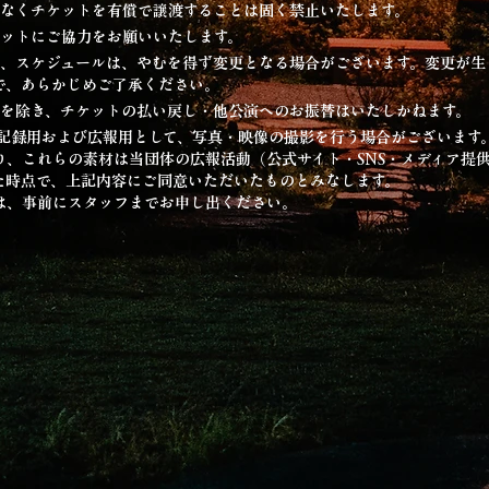
意なくチケットを有償で譲渡することは固く禁止いたします。
ケットにご協力をお願いいたします。
演者、スケジュールは、やむを得ず変更となる場合がございます。変更が
で、あらかじめご了承ください。
合を除き、チケットの払い戻し・他公演へのお振替はいたしかねます。
、記録用および広報用として、写真・映像の撮影を行う場合がございます
り、これらの素材は当団体の広報活動（公式サイト・SNS・メディア提
た時点で、上記内容にご同意いただいたものとみなします。
は、事前にスタッフまでお申し出ください。