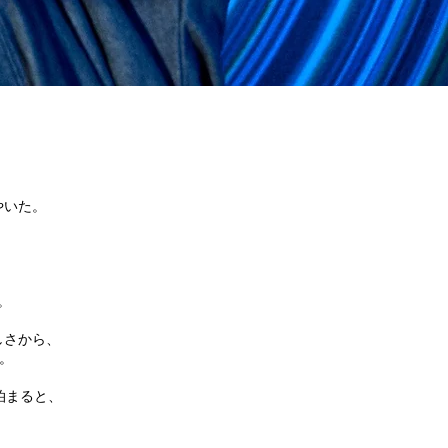
やいた。
、
。
しさから、
。
泊まると、