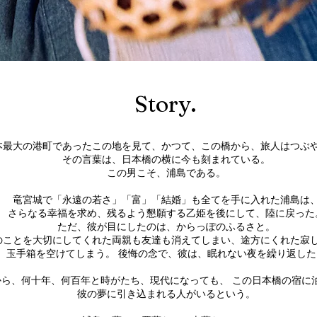
Story.
本最大の港町であったこの地を見て、かつて、この橋から、旅人はつぶ
その言葉は、日本橋の横に今も刻まれている。
この男こそ、浦島である。
⻯宮城で「永遠の若さ」「富」「結婚」も全てを手に入れた浦島は
さらなる幸福を求め、残るよう懇願する乙姫を後にして、陸に戻った
ただ、彼が目にしたのは、からっぽのふるさと。
のことを大切にしてくれた両親も友達も消えてしまい、途方にくれた寂
玉手箱を空けてしまう。 後悔の念で、彼は、眠れない夜を繰り返した
から、何十年、何百年と時がたち、現代になっても、 この日本橋の宿に
彼の夢に引き込まれる人がいるという。